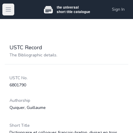
Sign In
Open main menu
USTC Record
The Bibliographic details.
USTC No.
6801790
Authorship
Quiquer, Guillaume
Short Title
Dictionnaire et colloques françois-breton, divisez en trois