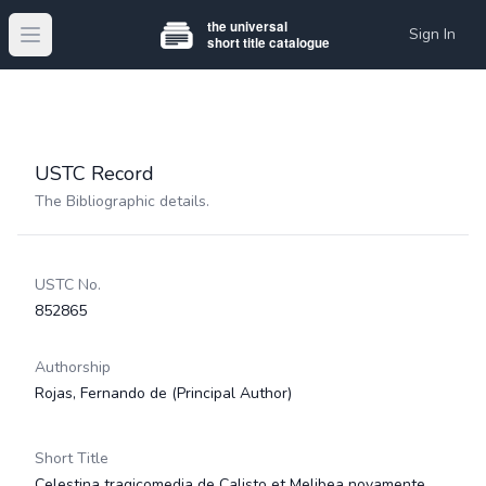
Sign In
Open main menu
USTC Record
The Bibliographic details.
USTC No.
852865
Authorship
Rojas, Fernando de
(Principal Author)
Short Title
Celestina tragicomedia de Calisto et Melibea novamente